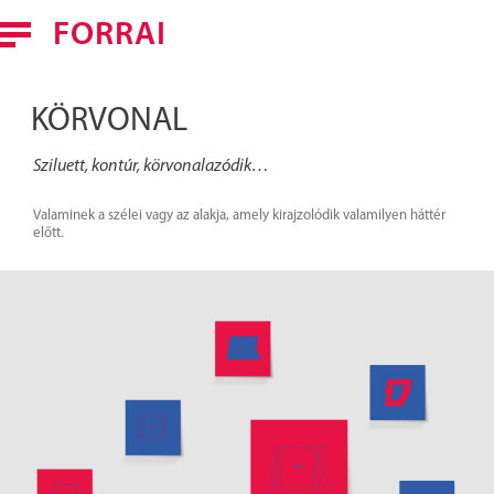
FORRAI
FORRAI FERENC
KÖRVONAL
MUNKÁK
Sziluett, kontúr, körvonalazódik…
HÍREK
Valaminek a szélei vagy az alakja, amely kirajzolódik valamilyen háttér
előtt.
KAPCSOLAT
ENGLISH