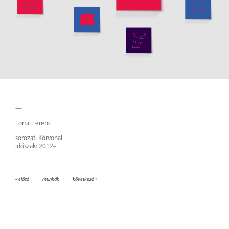
—
Forrai Ferenc
sorozat: Körvonal
időszak: 2012–
–
–
« előző
munkák
következő »